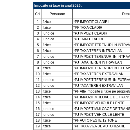
Impozite si taxe in anul 2026:
Crt.
Persoane
Denu
1
fizice
*PF IMPOZIT CLADIRI
2
fizice
*PF TAXA CLADIRI
3
juridice
*PJ IMPOZIT CLADIRI
4
juridice
*PJ TAXA CLADIRI
5
fizice
*PF IMPOZIT TERENURI IN INTRA
6
fizice
*PF TAXA TEREN INTRAVILAN
7
juridice
*PJ IMPOZIT TERENURI IN INTRA
8
juridice
*PJ TAXA TEREN INTRAVILAN
9
fizice
*PF IMPOZIT TERENURI IN EXTRA
10
fizice
*PF TAXA TEREN EXTRAVILAN
11
juridice
*PJ IMPOZIT TERENURI IN EXTRA
12
juridice
*PJ TAXA TEREN EXTRAVILAN
13
fizice
*PF Alte impozite si taxe pe propriet
14
fizice
*PF IMPOZIT MIJLOACE DE TRA
15
fizice
*PF IMPOZIT VEHICULE LENTE
16
juridice
*PJ IMPOZIT MIJLOACE DE TRAN
17
juridice
*PJ IMPOZIT VEHICULE LENTE
18
fizice
*PF AUTO PESTE 12 TONE
19
fizice
*PF TAXA VIZA DE AUTORIZATIE