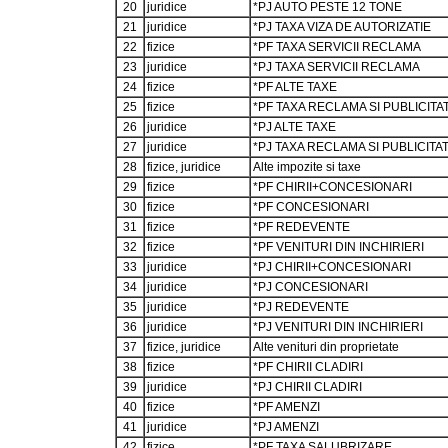
20
juridice
*PJ AUTO PESTE 12 TONE
21
juridice
*PJ TAXA VIZA DE AUTORIZATIE
22
fizice
*PF TAXA SERVICII RECLAMA
23
juridice
*PJ TAXA SERVICII RECLAMA
24
fizice
*PF ALTE TAXE
25
fizice
*PF TAXA RECLAMA SI PUBLICITA
26
juridice
*PJ ALTE TAXE
27
juridice
*PJ TAXA RECLAMA SI PUBLICITA
28
fizice, juridice
Alte impozite si taxe
29
fizice
*PF CHIRII+CONCESIONARI
30
fizice
*PF CONCESIONARI
31
fizice
*PF REDEVENTE
32
fizice
*PF VENITURI DIN INCHIRIERI
33
juridice
*PJ CHIRII+CONCESIONARI
34
juridice
*PJ CONCESIONARI
35
juridice
*PJ REDEVENTE
36
juridice
*PJ VENITURI DIN INCHIRIERI
37
fizice, juridice
Alte venituri din proprietate
38
fizice
*PF CHIRII CLADIRI
39
juridice
*PJ CHIRII CLADIRI
40
fizice
*PF AMENZI
41
juridice
*PJ AMENZI
42
fizice
*PF TAXA SALUBRIZARE