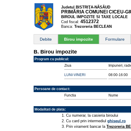
Judetul BISTRIŢA-NĂSĂUD
PRIMĂRIA COMUNEI CICEU-G
BIROUL IMPOZITE SI TAXE LOCALE
4512372
Cod fiscal:
Banca:
Trezoreria BECLEAN
Debite
Birou impozite
Formulare
B. Birou impozite
Program cu publicul:
Ziua
Impuneri, radi
LUNI-VINERI
08:00-16:00
Persoane de contact:
Functia
Nume
Modalitati de plata:
1. Cu numerar, la casieria biroului
2. Cu card prin intermediul
ghiseul.ro
3. Prin virament bancar la
Trezoreria 