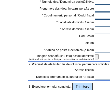
* Numele dvs./ Denumirea societății dvs.
Prenumele dvs.(doar în cazul pers.fizice)
* Codul numeric personal / Codul fiscal
* Localitate domiciliu / sediu
* Adresa domiciliu / sediu
Cod Postal
Telefon
* Adresa de poștă electronică (e-mail)
Imagine scanată (sau foto) act de identitate
(optional, util pentru a fi siguri de identitatea solicitantului)
2. Precizati datele titularului de rol fiscal pentru care solicita
Adresa fiscala
Numele si prenumele titularului de rol fiscal
3. Expediere formular completat