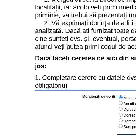
localității, iar acolo veți primi im
primărie, va trebui să prezentați un
2. Vă exprimați dorința de a fi înre
analizată. Dacă ați furnizat toate d
cine sunteți dvs. și, eventual, perso
atunci veți putea primi codul de ac
Dacă faceți cererea de aici din s
jos:
1. Completare cerere cu datele dvs.
obligatoriu)
Mentionați ce doriți
Nu am c
Am uita
Doresc 
Doresc 
Doresc 
Sunt pe