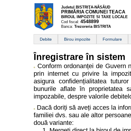
Judetul BISTRIŢA-NĂSĂUD
PRIMĂRIA COMUNEI TEACA
BIROUL IMPOZITE SI TAXE LOCALE
4548899
Cod fiscal:
Banca:
Trezoreria BISTRITA
Debite
Birou impozite
Formulare
Înregistrare în sistem
Conform ordonanței de Guvern nr
prin internet cu privire la impoz
asigura confidențialitatea tutur
bunurile aflate în proprietatea s
impozabile, despre valorile debitel
Dacă doriți să aveți acces la infor
familiei dvs. sau ale altor persoane 
două variante:
1. Mergeți direct la biroul de impo