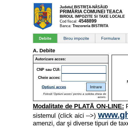
Judetul BISTRIŢA-NĂSĂUD
PRIMĂRIA COMUNEI TEACA
BIROUL IMPOZITE SI TAXE LOCALE
4548899
Cod fiscal:
Banca:
Trezoreria BISTRITA
Debite
Birou impozite
Formulare
A. Debite
Autorizare acces:
CNP sau CUI:
Cheie acces:
Optiuni acces
Folositi 'Optiuni acces' pentru a solicita cheia de
acces.
Modalitate de PLATĂ ON-LINE:
P
www.gh
sistemul (click aici -->)
amenzi, dar şi diverse tipuri de tax