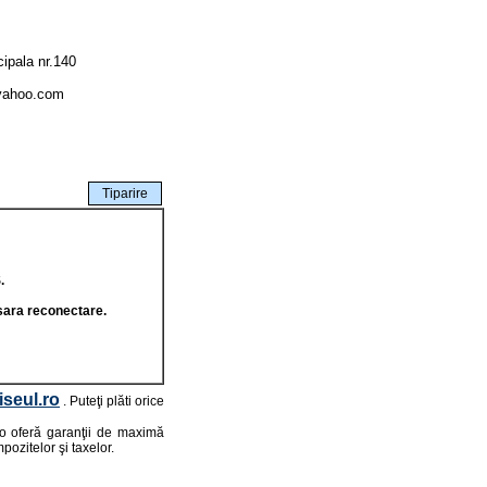
cipala nr.140
@yahoo.com
.
sara reconectare.
seul.ro
. Puteţi plăti orice
.ro oferă garanţii de maximă
pozitelor şi taxelor.