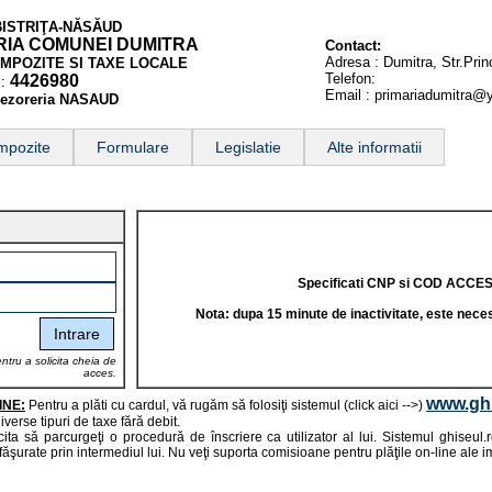
 BISTRIŢA-NĂSĂUD
RIA COMUNEI DUMITRA
Contact:
Adresa :
Dumitra, Str.Prin
IMPOZITE SI TAXE LOCALE
Telefon:
4426980
l:
Email : primariadumitra
rezoreria NASAUD
impozite
Formulare
Legislatie
Alte informatii
Specificati CNP si COD ACCES
Nota: dupa 15 minute de inactivitate, este nece
entru a solicita cheia de
acces.
www.ghi
INE:
Pentru a plăti cu cardul, vă rugăm să folosiţi sistemul (click aici -->)
iverse tipuri de taxe fără debit.
cita să parcurgeţi o procedură de înscriere ca utilizator al lui. Sistemul ghiseul
făşurate prin intermediul lui. Nu veţi suporta comisioane pentru plăţile on-line ale im