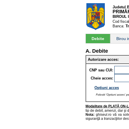
Judetul
PRIMĂ
BIROUL 
Cod fisca
Banca:
T
Debite
Birou 
A. Debite
Autorizare acces:
CNP sau CUI:
Cheie acces:
Optiuni acces
Folositi 'Optiuni acces' p
Modalitate de PLATĂ ON-L
tip de debit, amenzi, dar şi d
Nota:
ghiseul.ro vă va soli
siguranţă a tranzacţiilor des